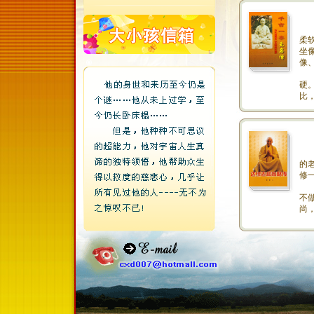
他
柔
坐
像
骨
硬
比
本
的
修
人
不
尚