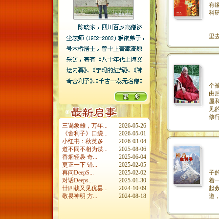
有
科
海
究
里
《
个
由
屋
见
修
三谒象雄，万年...
2026-05-26
《舍利子》口袋...
2026-05-01
小红书：秋英多...
2026-03-04
道不同不相为谋...
2025-08-06
香烟轻袅 奇...
2025-06-04
这
更正一下 错...
2025-02-05
因
再问DeepS...
2025-02-02
子
对话Deeps...
2025-01-30
着
廿四载又见优昙...
2024-10-09
起
敬畏神明 方...
2024-08-18
道
那